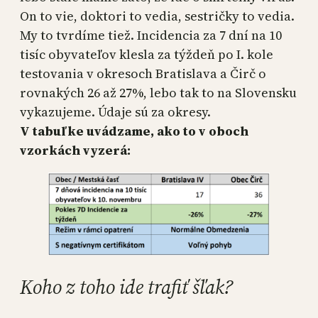
On to vie, doktori to vedia, sestričky to vedia.
My to tvrdíme tiež. Incidencia za 7 dní na 10
tisíc obyvateľov klesla za týždeň po I. kole
testovania v okresoch Bratislava a Čirč o
rovnakých 26 až 27%, lebo tak to na Slovensku
vykazujeme. Údaje sú za okresy.
V tabuľke uvádzame, ako to v oboch
vzorkách vyzerá:
Koho z toho ide trafiť šľak?