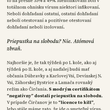
to na presne 55% a 49%. Identifikovaní boli v
totálnom ohnisku vírusu niektorí infikovaní.
Neboli dohľadaní ostatní, ostatní dohľadaní
neboli otestovaní a pozitívne otestovaní
dohľadaní neboli izolovaní.
Priepustka na slobodu? Nie. Atómová
zbraň.
Najhoršie je, že tak týždeň po I. kole, ako aj
týždeň po II. kole, a aj naďalej budú mať
občania Dúbravky a Karlovej Vsi, Devínskej N.
Vsi, Záhorskej Bystrice a Lamača rovnaký
režim ako Čirčania.
S modrým certifikátom
“negatívny” dostali priepustku na slobodu.
V prípade Čirčanov je to
“licence to kill”
,
lebo stále máme zato, že ide o smrteľný vírus.