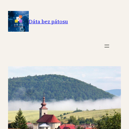
Skip
to
Dáta bez pátosu
content