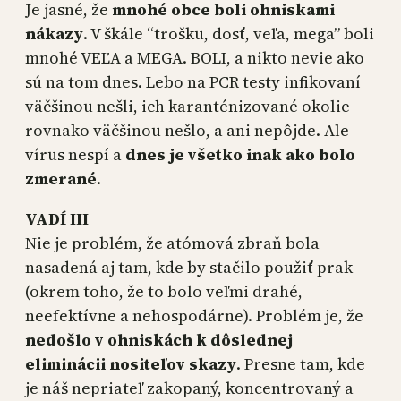
Je jasné, že
mnohé obce boli ohniskami
nákazy
. V škále “trošku, dosť, veľa, mega” boli
mnohé VEĽA a MEGA. BOLI, a nikto nevie ako
sú na tom dnes. Lebo na PCR testy infikovaní
väčšinou nešli, ich karanténizované okolie
rovnako väčšinou nešlo, a ani nepôjde. Ale
vírus nespí a
dnes je všetko inak ako bolo
zmerané
.
VADÍ III
Nie je problém, že atómová zbraň bola
nasadená aj tam, kde by stačilo použiť prak
(okrem toho, že to bolo veľmi drahé,
neefektívne a nehospodárne). Problém je, že
nedošlo v ohniskách k dôslednej
eliminácii nositeľov skazy
. Presne tam, kde
je náš nepriateľ zakopaný, koncentrovaný a