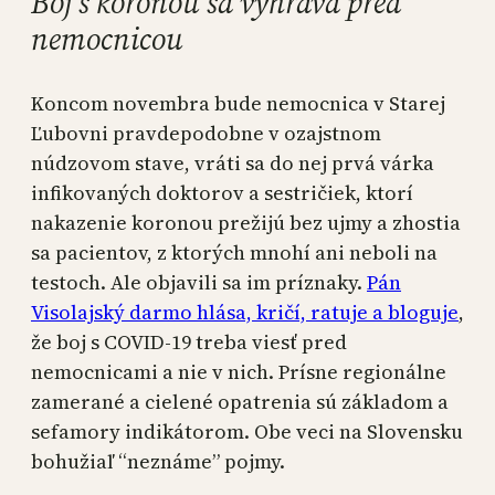
Boj s koronou sa vyhráva pred
nemocnicou
Koncom novembra bude nemocnica v Starej
Ľubovni pravdepodobne v ozajstnom
núdzovom stave, vráti sa do nej prvá várka
infikovaných doktorov a sestričiek, ktorí
nakazenie koronou prežijú bez ujmy a zhostia
sa pacientov, z ktorých mnohí ani neboli na
testoch. Ale objavili sa im príznaky.
Pán
Visolajský darmo hlása, kričí, ratuje a bloguje
,
že boj s COVID-19 treba viesť pred
nemocnicami a nie v nich. Prísne regionálne
zamerané a cielené opatrenia sú základom a
sefamory indikátorom. Obe veci na Slovensku
bohužiaľ “neznáme” pojmy.