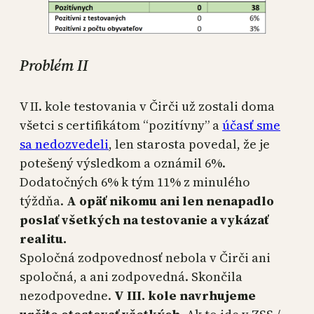
Problém II
V II. kole testovania v Čirči už zostali doma
všetci s certifikátom “pozitívny” a
účasť sme
sa nedozvedeli
, len starosta povedal, že je
potešený výsledkom a oznámil 6%.
Dodatočných 6% k tým 11% z minulého
týždňa.
A opäť nikomu ani len nenapadlo
poslať všetkých na testovanie a vykázať
realitu.
Spoločná zodpovednosť nebola v Čirči ani
spoločná, a ani zodpovedná. Skončila
nezodpovedne.
V III. kole navrhujeme