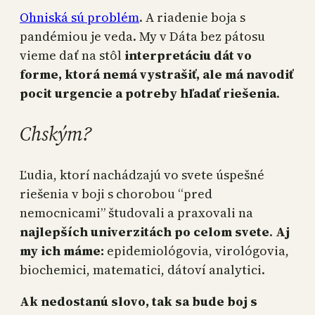
Ohniská sú problém
. A riadenie boja s
pandémiou je veda. My v Dáta bez pátosu
vieme dať na stôl
interpretáciu dát vo
forme, ktorá nemá vystrašiť, ale má navodiť
pocit urgencie a potreby hľadať riešenia
.
Chským?
Ľudia, ktorí nachádzajú vo svete úspešné
riešenia v boji s chorobou “pred
nemocnicami” študovali a praxovali na
najlepších univerzitách po celom svete
.
Aj
my ich máme:
epidemiológovia, virológovia,
biochemici, matematici, dátoví analytici.
Ak nedostanú slovo, tak sa bude boj s