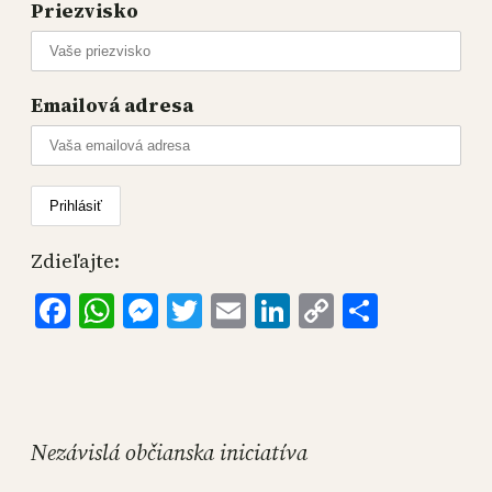
Priezvisko
Emailová adresa
Zdieľajte:
Facebook
WhatsApp
Messenger
Twitter
Email
LinkedIn
Copy
Share
Link
Nezávislá občianska iniciatíva