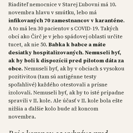
Riaditeľ nemocnice v Starej Ľubovni má 10.
novembra hlavu v smútku, lebo má
infikovaných 70 zamestnancov v karanténe
.
A to má len 30 pacientov s COVID-19. Takých
obcí ako Čirč je v jeho spádovej oblasti určite
tucet, ak nie 50.
Babka k babce a máte
desiatky hospitalizovaných. Nemuseli byť,
ak by boli k dispozícii pred pilotom dáta za
obce.
Nemuseli byť, ak by v obciach s vysokou
pozitivitou (tam sú antigénne testy
spoľahlivé) každého otestovali a prísne
izolovali. Nemuseli byť, ak by to isté prípadne
spravili v II. kole. Ale účasť v II. kole bola ešte
nižšia a ďalšie kolo bude až koncom
novembra.