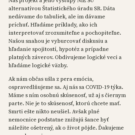
Náš projekt a jeho výstupy NIE SÚ
alternatívou Štatistického úradu SR. Dáta
nedávame do tabuliek, ale im dávame
príchuť. Hľadáme príklady, ako ich
interpretovať zrozumiteľne a pochopiteľne.
Našou snahou je vyburcovať diskusiu a
hľadanie spojitostí, hypotéz a prípadne
platných záverov. Obdivujeme logické veci a
hľadáme logické väzby.
Ak nám občas ušla z pera emócia,
ospravedlňujeme sa. Aj nás sa COVID-19 týka.
Máme s ním osobnú skúsenosť, už aj s čiernym
parte. Nie je to skúsenosť, ktorú chcete mať.
Smrti ešte nikto neušiel. Avšak plné
nemocnice podstatne znižujú šance byť
náležite ošetrený, ak o život pôjde. Ďakujeme