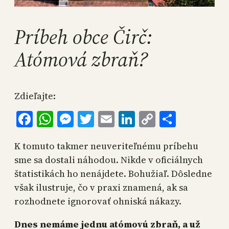
Príbeh obce Čirč:
Atómová zbraň?
Zdieľajte:
Facebook
WhatsApp
Messenger
Twitter
Email
LinkedIn
Copy
Share
Link
K tomuto takmer neuveriteľnému príbehu
sme sa dostali náhodou. Nikde v oficiálnych
štatistikách ho nenájdete. Bohužiaľ. Dôsledne
však ilustruje, čo v praxi znamená, ak sa
rozhodnete ignorovať ohniská nákazy.
Dnes nemáme jednu atómovú zbraň, a už