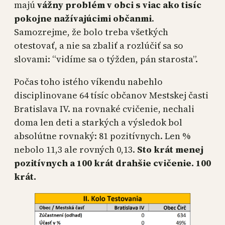
majú
vážny problém v obci s viac ako tisíc
pokojne nažívajúcimi občanmi
.
Samozrejme, že bolo treba všetkých
otestovať, a nie sa zbaliť a rozlúčiť sa so
slovami: “vidíme sa o týžden, pán starosta”.
Počas toho istého víkendu nabehlo
disciplinovane 64 tísíc občanov Mestskej časti
Bratislava IV. na rovnaké cvičenie, nechali
doma len deti a starkých a výsledok bol
absolútne rovnaký: 81 pozitívnych. Len %
nebolo 11,3 ale rovných 0,13.
Sto krát menej
pozitívnych a 100 krát drahšie cvičenie. 100
krát.