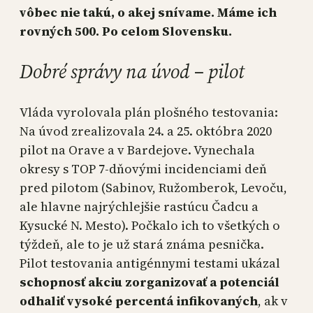
vôbec nie takú, o akej snívame. Máme ich
rovných 500. Po celom Slovensku.
Dobré správy na úvod – pilot
Vláda vyrolovala plán plošného testovania:
Na úvod zrealizovala 24. a 25. októbra 2020
pilot na Orave a v Bardejove. Vynechala
okresy s TOP 7-dňovými incidenciami deň
pred pilotom (Sabinov, Ružomberok, Levoču,
ale hlavne najrýchlejšie rastúcu Čadcu a
Kysucké N. Mesto). Počkalo ich to všetkých o
týždeň, ale to je už stará známa pesnička.
Pilot testovania antigénnymi testami ukázal
schopnosť akciu zorganizovať a potenciál
odhaliť vysoké percentá infikovaných
, ak v