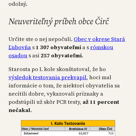
odolný.
Neuveriteľný príbeh obce Čirč
Určite ste o nej nepočuli.
Obec v okrese Stará
Ľubovňa
s
1 307 obyvateľmi
a s
rómskou
osadou
s asi
257 obyvateľmi
.
Starosta po I. kole skonštatoval, že ho
výsledok testovania prekvapil
, hoci mal
informácie o tom, že niektorí obyvatelia sa
necítili dobre, vykazovali príznaky a
podstúpili už skôr PCR testy,
až 11 percent
nečakal
.