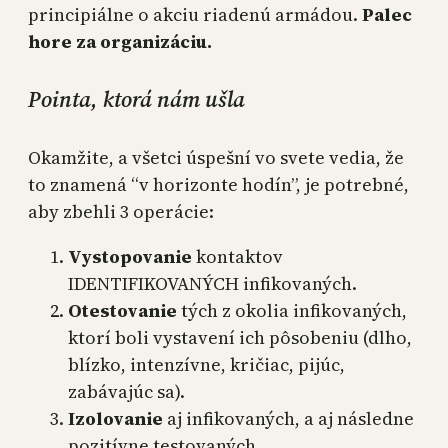
principiálne o akciu riadenú armádou.
Palec
hore za organizáciu.
Pointa, ktorá nám ušla
Okamžite, a všetci úspešní vo svete vedia, že
to znamená “v horizonte hodín”, je potrebné,
aby zbehli 3 operácie:
Vystopovanie
kontaktov
IDENTIFIKOVANÝCH infikovaných.
Otestovanie
tých z okolia infikovaných,
ktorí boli vystavení ich pôsobeniu (dlho,
blízko, intenzívne, kričiac, pijúc,
zabávajúc sa).
Izolovanie
aj infikovaných, a aj následne
pozitívne testovaných.