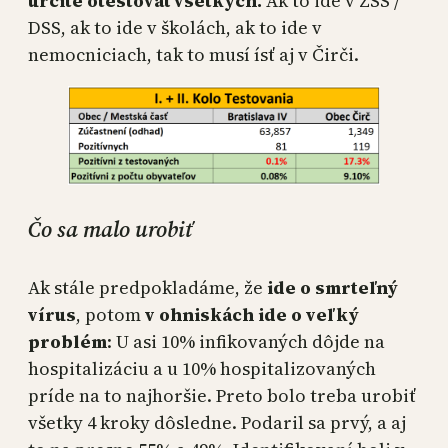
určite otestovať všetkých.
Ak to ide v ZSS /
DSS, ak to ide v školách, ak to ide v
nemocniciach, tak to musí ísť aj v Čirči.
Čo sa malo urobiť
Ak stále predpokladáme, že
ide o smrteľný
vírus
, potom
v ohniskách ide o veľký
problém
: U asi 10% infikovaných dôjde na
hospitalizáciu a u 10% hospitalizovaných
príde na to najhoršie. Preto bolo treba urobiť
všetky 4 kroky dôsledne. Podaril sa prvý, a aj