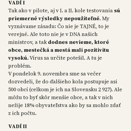
VADÍ I
Tak ako v pilote, aj v I. a II. kole testovania
sú
priemerné výsledky nepoužiteľné
. My
vyznávame zásadu: Čo nie je TAJNÉ, to je
verejné. Ale toto nie je v DNA našich
ministrov, a tak
dodnes nevieme, ktoré
obce, mestečká a mestá mali pozitivitu
vysokú.
Vírus sa určite potešil. A tu je
problém.
V pondelok 9. novembra sme sa večer
dozvedeli, že do ďalšieho kola postupuje asi
500 obcí (celkom je ich na Slovensku 2 927). Ale
môžu to byť skôr menšie obce, a tak v nich
nežije 18% obyvateľstva ako by sa mohlo zdať
z ich počtu.
VADÍ II