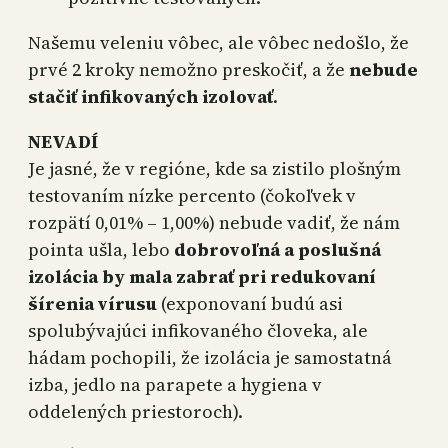
Našemu veleniu vôbec, ale vôbec nedošlo, že
prvé 2 kroky nemožno preskočiť, a že
nebude
stačiť infikovaných izolovať
.
NEVADÍ
Je jasné, že v regióne, kde sa zistilo plošným
testovaním nízke percento (čokoľvek v
rozpätí 0,01% – 1,00%) nebude vadiť, že nám
pointa ušla, lebo
dobrovoľná a poslušná
izolácia by mala zabrať pri redukovaní
šírenia vírusu
(exponovaní budú asi
spolubývajúci infikovaného človeka, ale
hádam pochopili, že izolácia je samostatná
izba, jedlo na parapete a hygiena v
oddelených priestoroch).