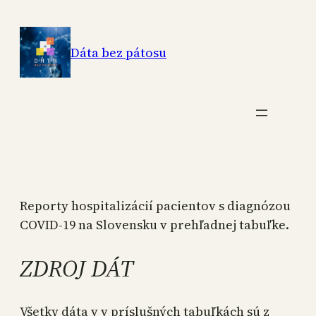
Skip
to
Dáta bez pátosu
content
Reporty hospitalizácií pacientov s diagnózou
COVID-19 na Slovensku v prehľadnej tabuľke.
ZDROJ DÁT
Všetky dáta v v príslušných tabuľkách sú z