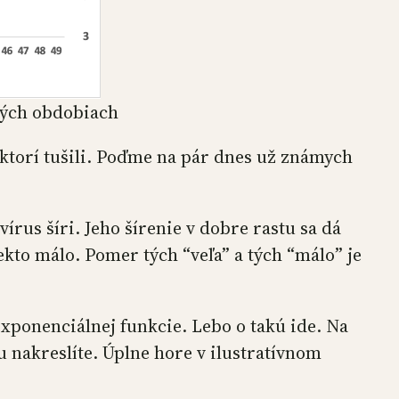
vých obdobiach
iektorí tušili. Poďme na pár dnes už známych
 vírus šíri. Jeho šírenie v dobre rastu sa dá
ekto málo. Pomer tých “veľa” a tých “málo” je
xponenciálnej funkcie. Lebo o takú ide. Na
ju nakreslíte. Úplne hore v ilustratívnom