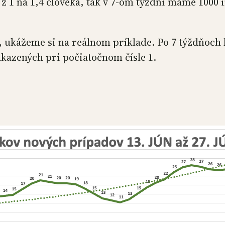
ň z 1 na 1,4 človeka, tak v 7-om týždni máme 1000 
, ukážeme si na reálnom príklade. Po 7 týždňoch
akazených pri počiatočnom čísle 1.