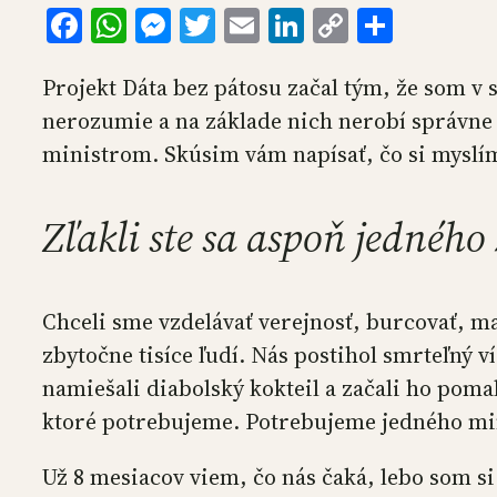
Facebook
WhatsApp
Messenger
Twitter
Email
LinkedIn
Copy
Share
Link
Projekt Dáta bez pátosu začal tým, že som v 
nerozumie a na základe nich nerobí správne 
ministrom. Skúsim vám napísať, čo si myslím.
Zľakli ste sa aspoň jedného
Chceli sme vzdelávať verejnosť, burcovať, m
zbytočne tisíce ľudí. Nás postihol smrteľný 
namiešali diabolský kokteil a začali ho poma
ktoré potrebujeme. Potrebujeme jedného mi
Už 8 mesiacov viem, čo nás čaká, lebo som si