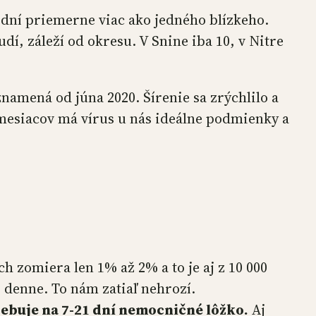
 7 dní priemerne viac ako jedného blízkeho.
, záleží od okresu. V Snine iba 10, v Nitre
 znamená od júna 2020. Šírenie sa zrýchlilo a
 mesiacov má vírus u nás ideálne podmienky a
h zomiera len 1% až 2% a to je aj z 10 000
 denne. To nám zatiaľ nehrozí.
rebuje na 7-21 dní nemocničné lôžko.
Aj