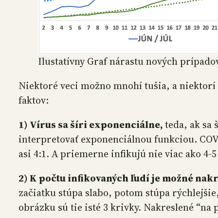
Ilustatívny Graf nárastu nových prípad
Niektoré veci možno mnohí tušia, a niektorí 
faktov:
1) Vírus sa šíri exponenciálne,
teda, ak sa 
interpretovať exponenciálnou funkciou. COVID-
asi 4:1. A priemerne infikujú nie viac ako 4-5 ľ
2) K počtu infikovaných ľudí je možné nakr
začiatku stúpa slabo, potom stúpa rýchlejšie, 
obrázku sú tie isté 3 krivky. Nakreslené “na 