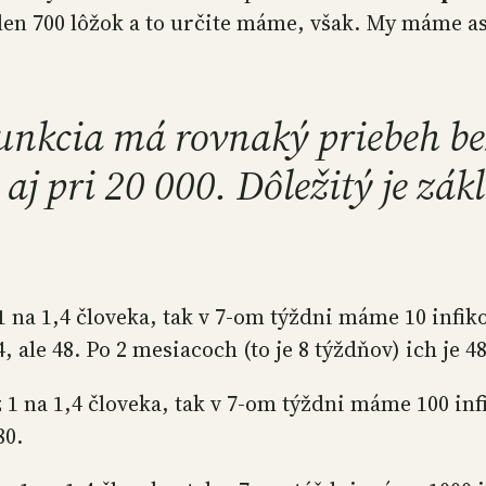
 len 700 lôžok a to určite máme, však. My máme asi 
nkcia má rovnaký priebeh bez
 aj pri 20 000. Dôležitý je zákl
 1 na 1,4 človeka, tak v 7-om týždni máme 10 infik
, ale 48. Po 2 mesiacoch (to je 8 týždňov) ich je 48
z 1 na 1,4 človeka, tak v 7-om týždni máme 100 in
80.