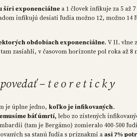
ku šíri exponenciálne
a 1 človek infikuje za 5 až
 infikujú desiati ľudia možno 12, možno 14 ľudí
v niektorých obdobiach exponenciálne.
V II. vlne
m-tam zasiahli, v časovom horizonte pol roka až 8
vedať – t e o r e t i c k y
m je úplne jedno,
koľko je infikovaných
.
nemusíme báť úmrtí,
lebo zo zistených infikovanýc
Lombardii (tam je Bergámo) zomieralo 400-500 ľudí
ikovaných sa stanú ľudia s príznakmi a
asi 7% pot