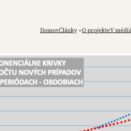
Domov
Články
O projekte
V médi