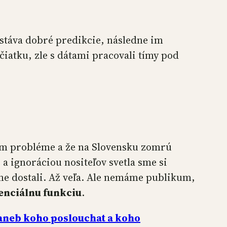
ostáva dobré predikcie, následne im
iatku, zle s dátami pracovali tímy pod
nom probléme a že na Slovensku zomrú
 a ignoráciou nositeľov svetla sme si
sme dostali. Až veľa. Ale nemáme publikum,
nciálnu funkciu
.
aneb koho poslouchat a koho