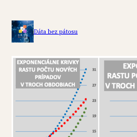
Skip
to
content
Dáta bez pátosu