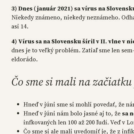
3) Dnes (január 2021) sa vírus na Slovens
Niekedy známeno, niekedy neznámeho. Odhadom
asi 14.
4) Vírus sa na Slovensku šíril v II. vlne 
dnes je to veľký problém. Zatiaľ sme len se
eldorádo.
Čo sme si mali na začiatku po
Hneď v júni sme si mohli povedať, že ná
Hneď v júni nám bolo jasné aj to, že
sa 
infkovaných len 100 až 200 ľudí. Veď v 
Čo sme si ale mali uvedomiť je, že z inf