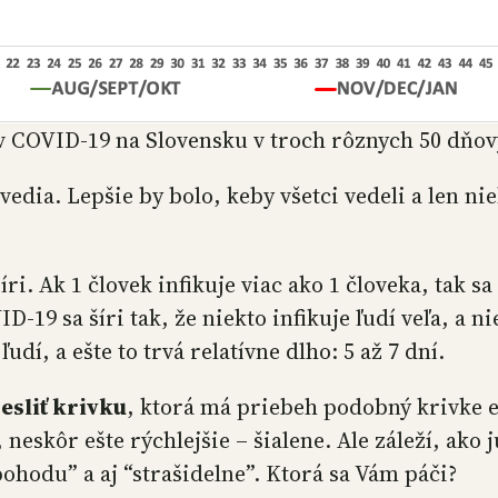
ov COVID-19 na Slovensku v troch rôznych 50 dňo
vedia. Lepšie by bolo, keby všetci vedeli a len n
šíri. Ak 1 človek infikuje viac ako 1 človeka, tak sa
19 sa šíri tak, že niekto infikuje ľudí veľa, a ni
udí, a ešte to trvá relatívne dlho: 5 až 7 dní.
esliť krivku
, ktorá má priebeh podobný krivke e
neskôr ešte rýchlejšie – šialene. Ale záleží, ako 
pohodu” a aj “strašidelne”. Ktorá sa Vám páči?