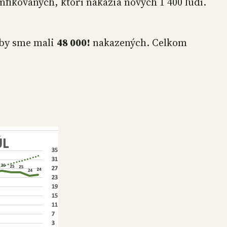
infikovaných, ktorí nakazia nových 1 400 ľudí.
 by sme mali
48 000!
nakazených. Celkom