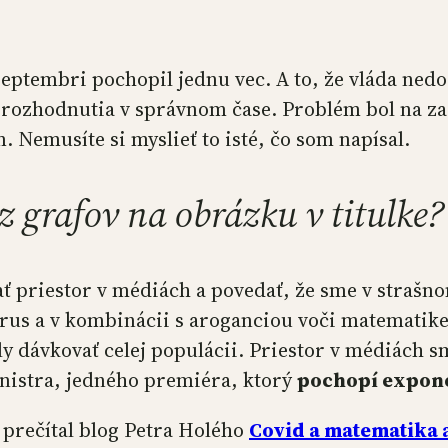
septembri pochopil jednu vec. A to, že vláda ned
rozhodnutia v správnom čase. Problém bol na zač
 Nemusíte si myslieť to isté, čo som napísal.
 z grafov na obrázku v titulke?
ať priestor v médiách a povedať, že sme v straš
vírus a v kombinácii s aroganciou voči matematike
ly dávkovať celej populácii. Priestor v médiách 
nistra, jedného premiéra, ktorý
pochopí expone
 prečítal blog Petra Holého
Covid a matematika 