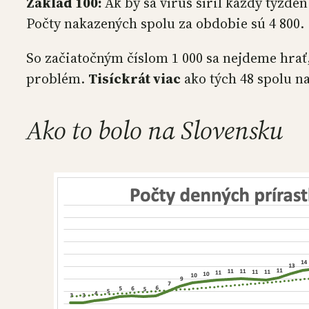
Základ 100:
Ak by sa vírus šíril každý týžde
Počty nakazených spolu za obdobie sú 4 800.
So začiatočným číslom 1 000 sa nejdeme hrať
problém.
Tisíckrát viac
ako tých 48 spolu n
Ako to bolo na Slovensku