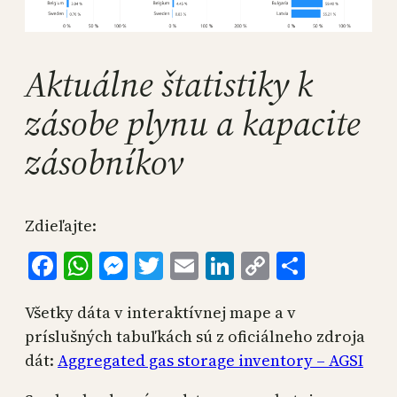
Aktuálne štatistiky k
zásobe plynu a kapacite
zásobníkov
Zdieľajte:
Facebook
WhatsApp
Messenger
Twitter
Email
LinkedIn
Copy
Share
Link
Všetky dáta v interaktívnej mape a v
príslušných tabuľkách sú z oficiálneho zdroja
dát:
Aggregated gas storage inventory – AGSI