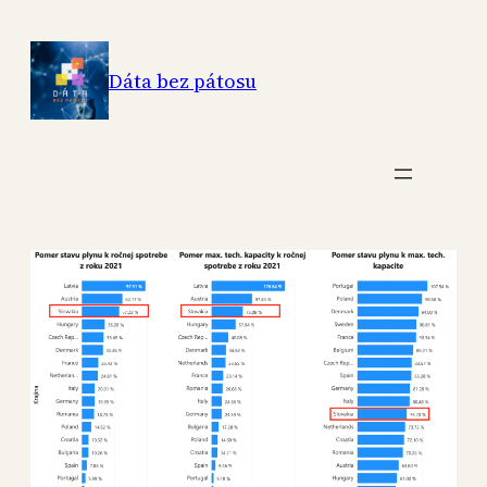
Skip
to
Dáta bez pátosu
content