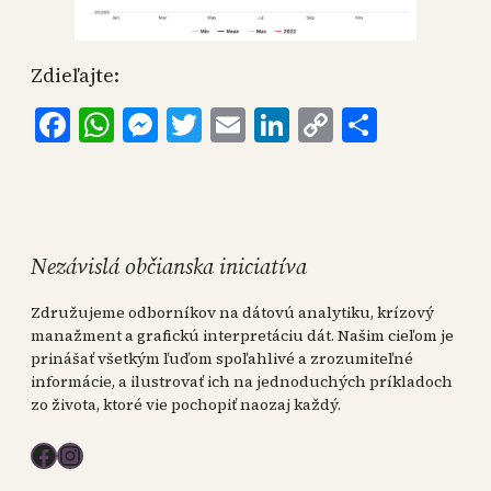
Zdieľajte:
Facebook
WhatsApp
Messenger
Twitter
Email
LinkedIn
Copy
Share
Link
Nezávislá občianska iniciatíva
Združujeme odborníkov na dátovú analytiku, krízový
manažment a grafickú interpretáciu dát. Našim cieľom je
prinášať všetkým ľuďom spoľahlivé a zrozumiteľné
informácie, a ilustrovať ich na jednoduchých príkladoch
zo života, ktoré vie pochopiť naozaj každý.
Facebook
Instagram