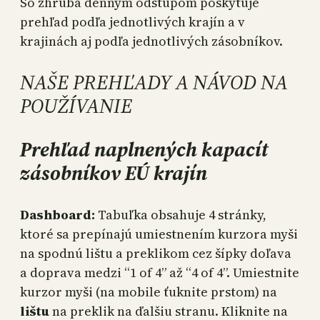
So zhruba denným odstupom poskytuje
prehľad podľa jednotlivých krajín a v
krajinách aj podľa jednotlivých zásobníkov.
NAŠE PREHĽADY A NÁVOD NA
POUŽÍVANIE
Prehľad naplnených kapacít
zásobníkov EÚ krajín
Dashboard:
Tabuľka obsahuje 4 stránky,
ktoré sa prepínajú umiestnením kurzora myši
na spodnú lištu a preklikom cez šípky doľava
a doprava medzi “1 of 4” až “4 of 4”. Umiestnite
kurzor myši (na mobile ťuknite prstom) na
lištu
na preklik na ďalšiu stranu. Kliknite na