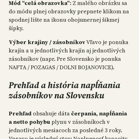
Mód “celá obrazovka”
: Z malého obrázku sa
do módu plnej obrazovky prepnete klikom na
spodnej lište na ikonu obojsmernej šikmej
šípky.
Výber krajiny / zásobníkov
Vľavo je ponuka
krajín a u jednotlivých krajín aj jednotlivých
zásobníkov (napr. Pre Slovensko je ponuka
NAFTA / POZAGAS / DOLNI BOJANOVICE).
Prehľad a história napĺňania
zásobníkov na Slovensku
Prehľad
obsahuje dáta
čerpania, napĺňania
a netto pohybu
plynu v zásobníkoch v
jednotlivých mesiacoch za posledné 3 roky.
Vpravo je výsledný stav: Naplnenosť kapacity