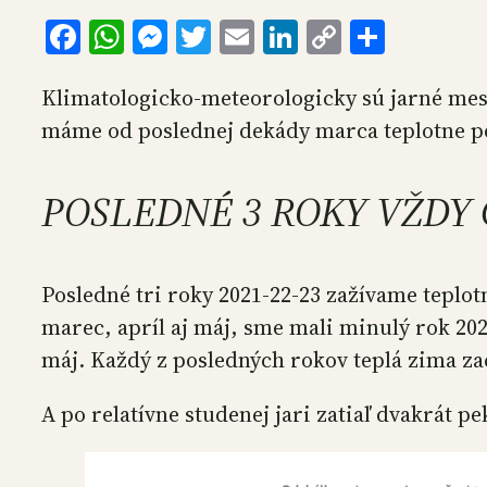
Facebook
WhatsApp
Messenger
Twitter
Email
LinkedIn
Copy
Share
Link
Klimatologicko-meteorologicky sú jarné mesi
máme od poslednej dekády marca teplotne po
POSLEDNÉ 3 ROKY VŽDY
Posledné tri roky 2021-22-23 zažívame teplot
marec, apríl aj máj, sme mali minulý rok 202
máj. Každý z posledných rokov teplá zima z
A po relatívne studenej jari zatiaľ dvakrát p