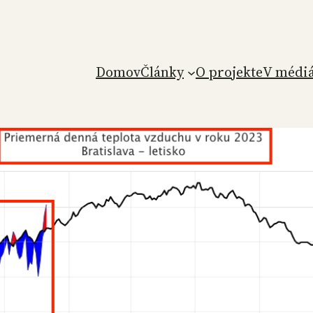
Domov
Články
O projekte
V médi