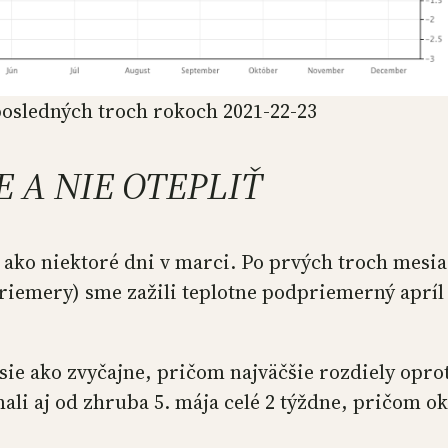
posledných troch rokoch 2021-22-23
 A NIE OTEPLIŤ
 ako niektoré dni v marci. Po prvých troch mesia
priemery) sme zažili teplotne podpriemerný aprí
e ako zvyčajne, pričom najväčšie rozdiely oprot
ali aj od zhruba 5. mája celé 2 týždne, pričom o