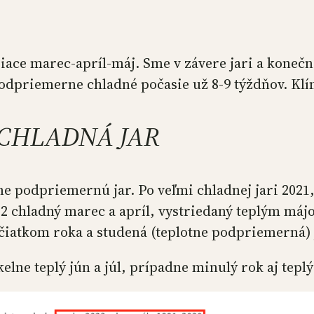
ace marec-apríl-máj. Sme v závere jari a konečne
dpriemerne chladné počasie už 8-9 týždňov. Klím
 CHLADNÁ JAR
ne podpriemernú jar. Po veľmi chladnej jari 2021
2 chladný marec a apríl, vystriedaný teplým májo
ačiatkom roka a studená (teplotne podpriemerná)
ekelne teplý jún a júl, prípadne minulý rok aj te