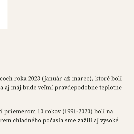
coch roka 2023 (január-až-marec), ktoré boli
l a aj máj bude veľmi pravdepodobne teplotne
í priemerom 10 rokov (1991-2020) boli na
krem chladného počasia sme zažili aj vysoké