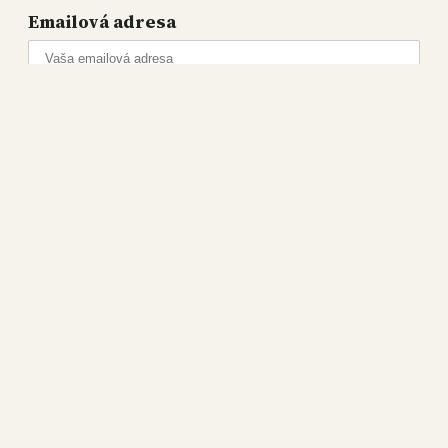
Emailová adresa
Podporte nás na platforme PATREON a pomôžte
nám bojovať proti konšpiráciám a manipuláciám
verejnej mienky.
Patreon
Dáta bez pátosu
2020 – 2023
©
Všetky práva vyhradené.