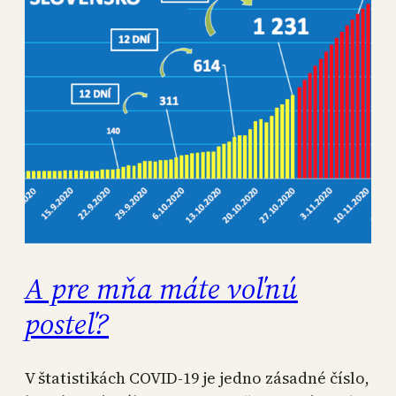
A pre mňa máte voľnú
posteľ?
V štatistikách COVID-19 je jedno zásadné číslo,