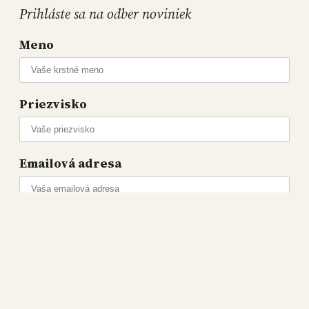
Prihláste sa na odber noviniek
Meno
Priezvisko
Emailová adresa
Podporte nás na platforme PATREON a pomôžte
nám bojovať proti konšpiráciám a manipuláciám
verejnej mienky.