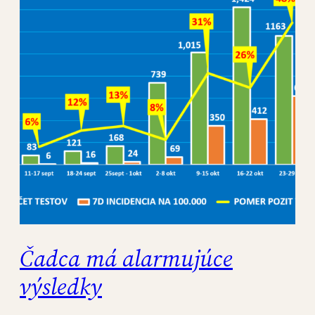
Čadca má alarmujúce
výsledky