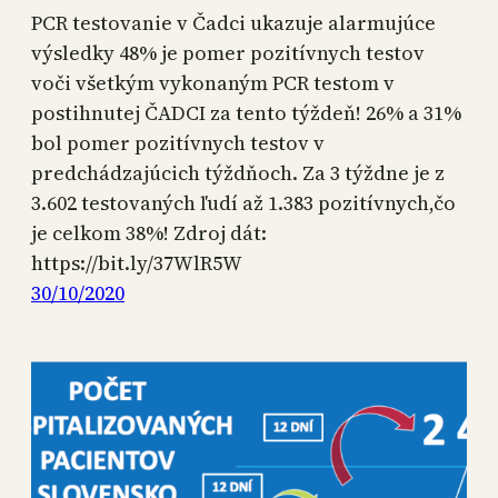
PCR testovanie v Čadci ukazuje alarmujúce
výsledky 48% je pomer pozitívnych testov
voči všetkým vykonaným PCR testom v
postihnutej ČADCI za tento týždeň! 26% a 31%
bol pomer pozitívnych testov v
predchádzajúcich týždňoch. Za 3 týždne je z
3.602 testovaných ľudí až 1.383 pozitívnych,čo
je celkom 38%! Zdroj dát:
https://bit.ly/37WlR5W
30/10/2020